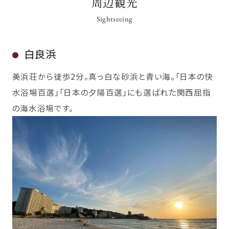
周辺観光
Sightseeing
白良浜
美浜荘から徒歩2分。真っ白な砂浜と青い海。「日本の快
水浴場百選」「日本の夕陽百選」にも選ばれた関西屈指
の海水浴場です。